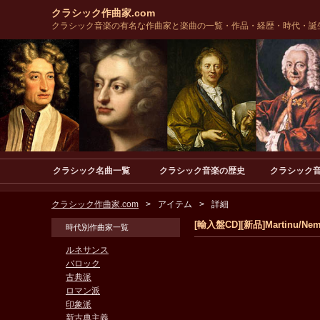
クラシック作曲家.com
クラシック音楽の有名な作曲家と楽曲の一覧・作品・経歴・時代・誕
クラシック名曲一覧
クラシック音楽の歴史
クラシック
クラシック作曲家.com
アイテム
詳細
[輸入盤CD][新品]Martinu/Nemta
時代別作曲家一覧
ルネサンス
バロック
古典派
ロマン派
印象派
新古典主義