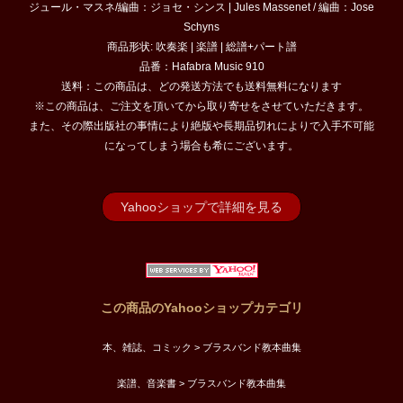
ジュール・マスネ/編曲：ジョセ・シンス | Jules Massenet / 編曲：Jose
Schyns
商品形状: 吹奏楽 | 楽譜 | 総譜+パート譜
品番：Hafabra Music 910
送料：この商品は、どの発送方法でも送料無料になります
※この商品は、ご注文を頂いてから取り寄せをさせていただきます。
また、その際出版社の事情により絶版や長期品切れによりで入手不可能
になってしまう場合も希にございます。
Yahooショップで詳細を見る
この商品のYahooショップカテゴリ
本、雑誌、コミック > ブラスバンド教本曲集
楽譜、音楽書 > ブラスバンド教本曲集