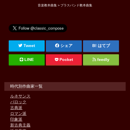
音楽教本曲集 > ブラスバンド教本曲集
Tweet
シェア
はてブ
LINE
Pocket
feedly
時代別作曲家一覧
ルネサンス
バロック
古典派
ロマン派
印象派
新古典主義