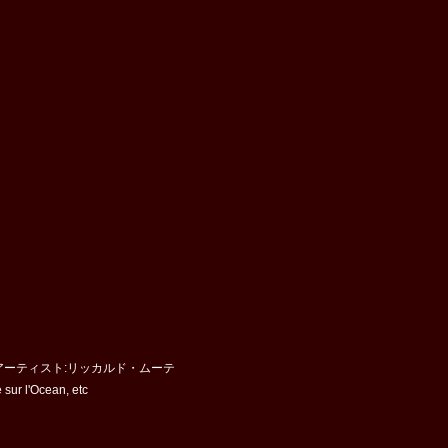
sics/アーティスト:リッカルド・ムーテ
l'Ocean, etc