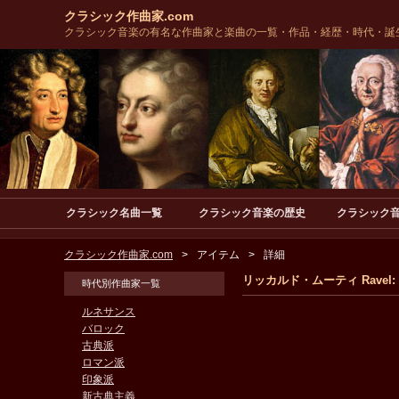
クラシック作曲家.com
クラシック音楽の有名な作曲家と楽曲の一覧・作品・経歴・時代・誕
クラシック名曲一覧
クラシック音楽の歴史
クラシック
クラシック作曲家.com
アイテム
詳細
リッカルド・ムーティ Ravel: Rapso
時代別作曲家一覧
ルネサンス
バロック
古典派
ロマン派
印象派
新古典主義