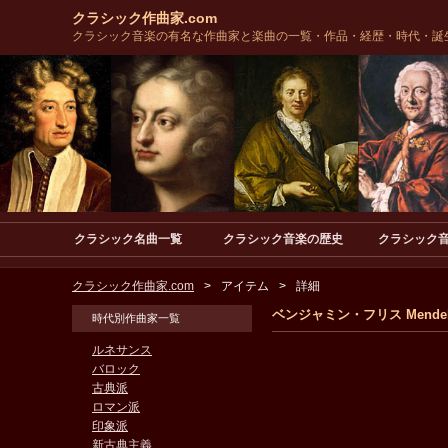
クラシック作曲家.com
クラシック音楽の有名な作曲家と楽曲の一覧・作品・経歴・時代・誕
クラシック名曲一覧
クラシック音楽の歴史
クラシック
クラシック作曲家.com
アイテム
詳細
ベンジャミン・フリス Mendelssoh
時代別作曲家一覧
ルネサンス
バロック
古典派
ロマン派
印象派
新古典主義