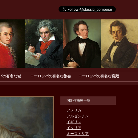
パの有名な城
ヨーロッパの有名な教会
ヨーロッパの有名な宮殿
国別作曲家一覧
アメリカ
アルゼンチン
イギリス
イタリア
オーストリア