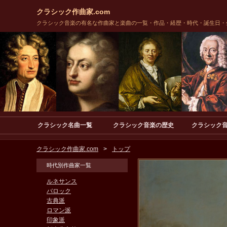
クラシック作曲家.com
クラシック音楽の有名な作曲家と楽曲の一覧・作品・経歴・時代・誕生日・
クラシック名曲一覧
クラシック音楽の歴史
クラシック
クラシック作曲家.com
トップ
時代別作曲家一覧
ルネサンス
バロック
古典派
ロマン派
印象派