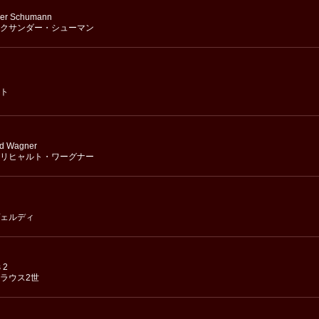
der Schumann
クサンダー・シューマン
ト
rd Wagner
リヒャルト・ワーグナー
ェルディ
 2
ラウス2世