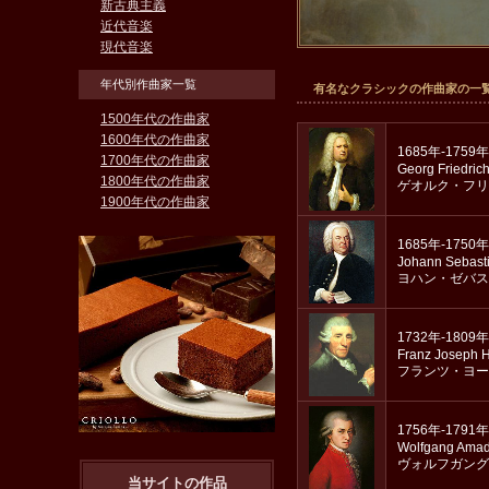
新古典主義
近代音楽
現代音楽
年代別作曲家一覧
有名なクラシックの作曲家の一
1500年代の作曲家
1600年代の作曲家
1685年-1759年
1700年代の作曲家
Georg Friedric
1800年代の作曲家
ゲオルク・フリ
1900年代の作曲家
1685年-1750年
Johann Sebast
ヨハン・ゼバス
1732年-1809年
Franz Joseph 
フランツ・ヨー
1756年-1791年
Wolfgang Amad
ヴォルフガング
当サイトの作品