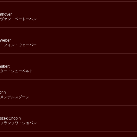
ethoven
ヴァン・ベートーベン
 Weber
・フォン・ウェーバー
hubert
ター・シューベルト
sohn
メンデルスゾーン
iszek Chopin
フランソワ・ショパン