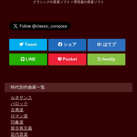
クラシックの音楽ソフト > 管弦楽の音楽ソフト
Tweet
シェア
はてブ
LINE
Pocket
feedly
時代別作曲家一覧
ルネサンス
バロック
古典派
ロマン派
印象派
新古典主義
近代音楽