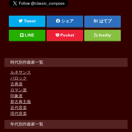
Tweet
シェア
はてブ
LINE
Pocket
feedly
時代別作曲家一覧
ルネサンス
バロック
古典派
ロマン派
印象派
新古典主義
近代音楽
現代音楽
年代別作曲家一覧