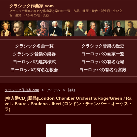
クラシック作曲家.com
クラシック音楽の有名な作曲家と楽曲の一覧・作品・経歴・時代・誕生日・生い立
ち・生涯・ゆかりの地・楽器
クラシック名曲一覧
クラシック音楽の歴史
クラシック音楽の楽器
ヨーロッパの画家一覧
ヨーロッパの建築様式
ヨーロッパの有名な城
ヨーロッパの有名な教会
ヨーロッパの有名な宮殿
クラシック作曲家.com
アイテム
詳細
[輸入盤CD][新品]London Chamber Orchestra/Roge/Green / Ra
vel - Faure - Poulenc - Ibert (ロンドン・チェンバー・オーケスト
ラ)