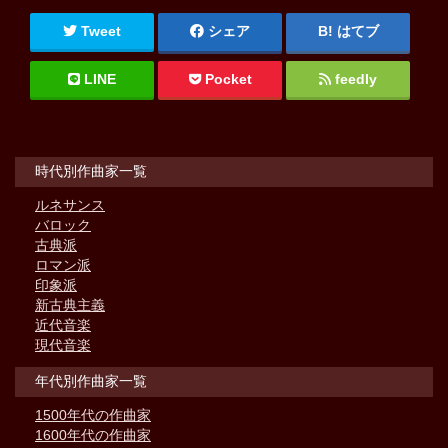
Tweet
シェア
はてブ
LINE
Pocket
feedly
時代別作曲家一覧
ルネサンス
バロック
古典派
ロマン派
印象派
新古典主義
近代音楽
現代音楽
年代別作曲家一覧
1500年代の作曲家
1600年代の作曲家