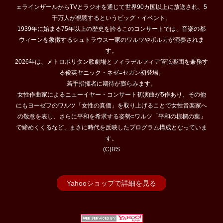
ェラインザールからTVとラジオを通じて世界90カ国以上に放送され、5
千万人が視聴するというビッグ・イベント。
1939年に始まる75年以上の歴史を誇るこのコンサートでは、音楽の都
ウィーンを象徴するシュトラウス一家のワルツやポルカが演奏されま
す。
2026年は、メトロポリタン歌劇場とフィラデルフィア管弦楽団を兼務す
る俊英ヤニック・ネゼ=セガン初登場。
若手指揮者に期待が膨らみます。
女性作曲家によるニューイヤー・コンサート初演曲が5作あり、その他
にもヨーゼフのワルツ「女性の真価」を取り上げることで女性音楽家へ
の敬意を表し、さらに平和を希求する姿勢=ワルツ「平和の棕櫚の葉」
で締めくくるなど、まさに時代を反映したプログラム構成となっていま
す。
(C)RS
Yahooショップで詳細を見る