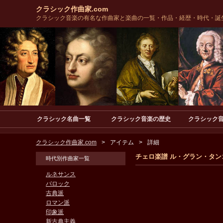
クラシック作曲家.com
クラシック音楽の有名な作曲家と楽曲の一覧・作品・経歴・時代・誕
クラシック名曲一覧
クラシック音楽の歴史
クラシック
クラシック作曲家.com
アイテム
詳細
チェロ楽譜 ル・グラン・タンゴ/Le Gr
時代別作曲家一覧
ルネサンス
バロック
古典派
ロマン派
印象派
新古典主義