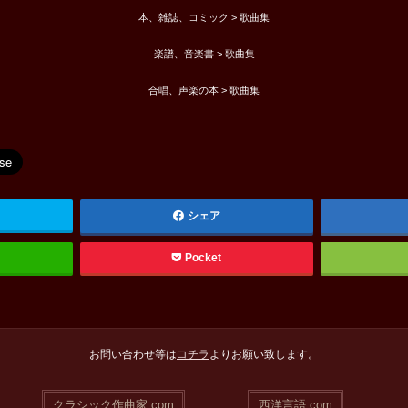
本、雑誌、コミック > 歌曲集
楽譜、音楽書 > 歌曲集
合唱、声楽の本 > 歌曲集
シェア
Pocket
お問い合わせ等は
コチラ
よりお願い致します。
クラシック作曲家.com
西洋言語.com