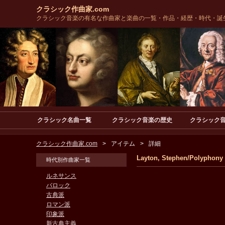
クラシック作曲家.com
クラシック音楽の有名な作曲家と楽曲の一覧・作品・経歴・時代・誕
クラシック名曲一覧
クラシック音楽の歴史
クラシック
クラシック作曲家.com
アイテム
詳細
Layton, Stephen/Polyphon
時代別作曲家一覧
ルネサンス
バロック
古典派
ロマン派
印象派
新古典主義