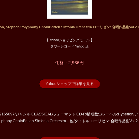
ton, Stephen/Polyphony Choir/Britten Sinfonia Orchestra ローリゼン: 合唱作品集Vol.2 
【 Yahooショッピングモール 】
タワーレコード Yahoo!店
価格：2,966円
Yahooショップで詳細を見る
165097/ジャンル:CLASSICAL/フォーマット:CD-R/構成数:1/レーベル:Hyperion/アーティ
phony Choir/Britten Sinfonia Orchestra、他/タイトル:ローリゼン: 合唱作品集Vol.2