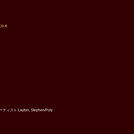
CD-R
スト:Layton, Stephen/Poly