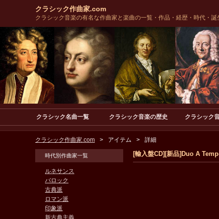
クラシック作曲家.com
クラシック音楽の有名な作曲家と楽曲の一覧・作品・経歴・時代・誕
クラシック名曲一覧
クラシック音楽の歴史
クラシック
クラシック作曲家.com
アイテム
詳細
[輸入盤CD][新品]Duo A Tempo /
時代別作曲家一覧
ルネサンス
バロック
古典派
ロマン派
印象派
新古典主義