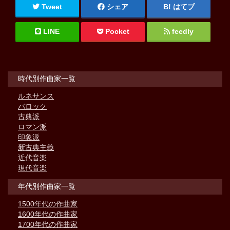
Tweet
シェア
はてブ
LINE
Pocket
feedly
時代別作曲家一覧
ルネサンス
バロック
古典派
ロマン派
印象派
新古典主義
近代音楽
現代音楽
年代別作曲家一覧
1500年代の作曲家
1600年代の作曲家
1700年代の作曲家