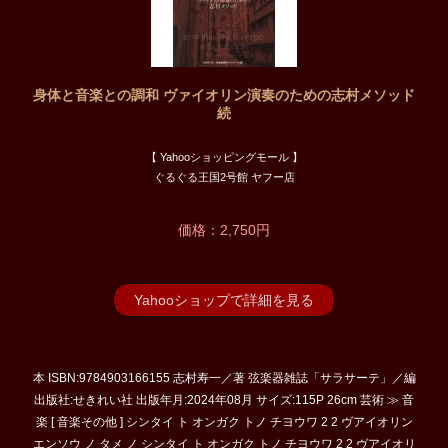
身体と音楽との調和 ヴァイオリン演奏のための志村メソッド
続
【 Yahooショッピングモール 】
ぐるぐる王国2号館 ヤフー店
価格：2,750円
Yahooショップで詳細を見る
本 ISBN:9784903166155 志村寿一／著 弦楽器雑誌「サラサーテ」／編
出版社:せきれい社 出版年月:2024年08月 サイズ:115P 26cm 芸術 ≫ 音
楽 [ 音楽その他 ] シンタイ ト オンガク トノ チヨウワ 2 2 ヴアイオリン
エンソウ ノ タメ ノ シンタイ ト オンガク トノ チヨウワ 2 2 ヴアイオリ