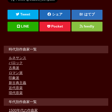
Tweet
シェア
はてブ
LINE
Pocket
feedly
時代別作曲家一覧
ルネサンス
バロック
古典派
ロマン派
印象派
新古典主義
近代音楽
現代音楽
年代別作曲家一覧
1500年代の作曲家