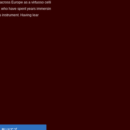
cross Europe as a virtuoso celli
ni, who have spent years immersin
is instrument. Having lear
はてブ