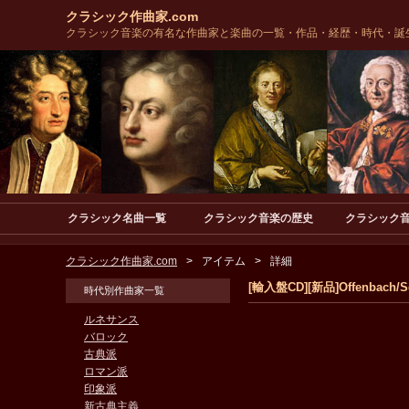
クラシック作曲家.com
クラシック音楽の有名な作曲家と楽曲の一覧・作品・経歴・時代・誕
クラシック名曲一覧
クラシック音楽の歴史
クラシック
クラシック作曲家.com
アイテム
詳細
[輸入盤CD][新品]Offenbach/Soll
時代別作曲家一覧
ルネサンス
バロック
古典派
ロマン派
印象派
新古典主義