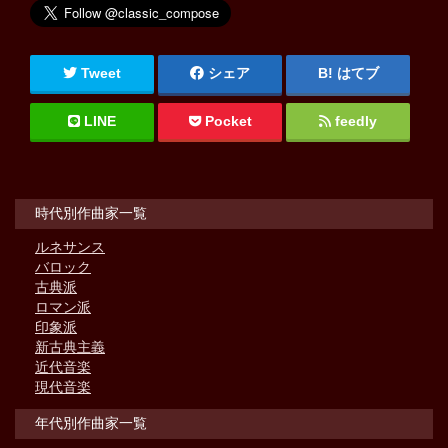
Tweet
シェア
はてブ
LINE
Pocket
feedly
時代別作曲家一覧
ルネサンス
バロック
古典派
ロマン派
印象派
新古典主義
近代音楽
現代音楽
年代別作曲家一覧