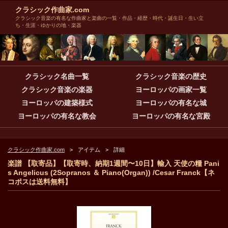
クラシック作曲家.com
クラシック音楽の有名な作曲家と楽曲の一覧・作品・経歴・時代・誕生日・生い立
ち・生涯・ゆかりの地・楽器
クラシック名曲一覧
クラシック音楽の歴史
クラシック音楽の楽器
ヨーロッパの画家一覧
ヨーロッパの建築様式
ヨーロッパの有名な城
ヨーロッパの有名な教会
ヨーロッパの有名な宮殿
クラシック作曲家.com
アイテム
詳細
楽譜 【取寄品】【取寄時、納期1週間〜10日】輸入 天使の糧 Pani
s Angelicus (2Sopranos ＆ Piano(Organ)) /Cesar Franck【ネ
コポスは送料無料】