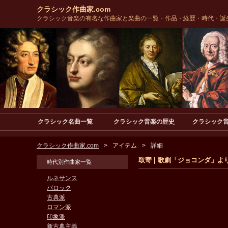
クラシック作曲家.com
クラシック音楽の有名な作曲家と楽曲の一覧・作品・経歴・時代・誕
クラシック名曲一覧
クラシック音楽の歴史
クラシック
クラシック作曲家.com
アイテム
詳細
取寄 | 歌劇「ジョコンダ」より 
時代別作曲家一覧
ルネサンス
バロック
古典派
ロマン派
印象派
新古典主義