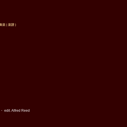
 | 楽譜 )
it. Alfred Reed