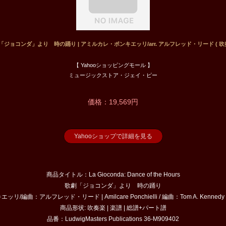
劇「ジョコンダ」より 時の踊り | アミルカレ・ポンキエッリ/arr. アルフレッド・リード ( 吹奏楽
【 Yahooショッピングモール 】
ミュージックストア・ジェイ・ピー
価格：19,569円
Yahooショップで詳細を見る
商品タイトル：La Gioconda: Dance of the Hours
歌劇「ジョコンダ」より 時の踊り
曲：アルフレッド・リード | Amilcare Ponchielli / 編曲：Tom A. Kennedy ・ ed
商品形状: 吹奏楽 | 楽譜 | 総譜+パート譜
品番：LudwigMasters Publications 36-M909402