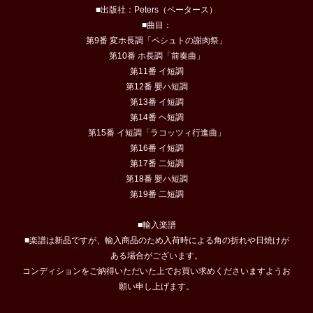
■出版社：Peters（ペータース）
■曲目：
第9番 変ホ長調「ペシュトの謝肉祭」
第10番 ホ長調「前奏曲」
第11番 イ短調
第12番 嬰ハ短調
第13番 イ短調
第14番 ヘ短調
第15番 イ短調「ラコッツィ行進曲」
第16番 イ短調
第17番 二短調
第18番 嬰ハ短調
第19番 二短調
■輸入楽譜
■楽譜は新品ですが、輸入商品のため入荷時による角の折れや日焼けが
ある場合がございます。
コンディションをご納得いただいた上でお買い求めくださいますようお
願い申し上げます。