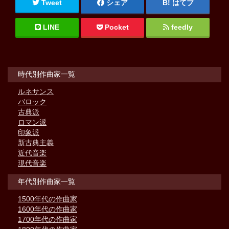
Tweet
シェア
はてブ
LINE
Pocket
feedly
時代別作曲家一覧
ルネサンス
バロック
古典派
ロマン派
印象派
新古典主義
近代音楽
現代音楽
年代別作曲家一覧
1500年代の作曲家
1600年代の作曲家
1700年代の作曲家