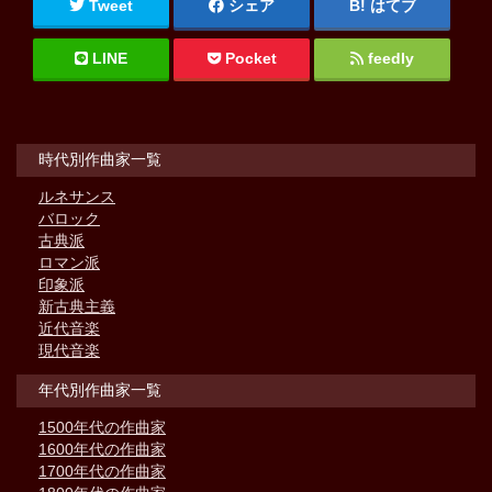
Tweet
シェア
はてブ
LINE
Pocket
feedly
時代別作曲家一覧
ルネサンス
バロック
古典派
ロマン派
印象派
新古典主義
近代音楽
現代音楽
年代別作曲家一覧
1500年代の作曲家
1600年代の作曲家
1700年代の作曲家