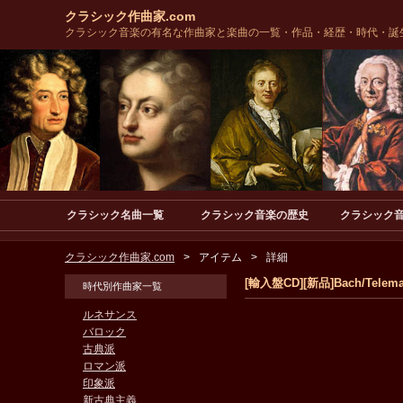
クラシック作曲家.com
クラシック音楽の有名な作曲家と楽曲の一覧・作品・経歴・時代・誕
クラシック名曲一覧
クラシック音楽の歴史
クラシック
クラシック作曲家.com
アイテム
詳細
[輸入盤CD][新品]Bach/Telemann/
時代別作曲家一覧
ルネサンス
バロック
古典派
ロマン派
印象派
新古典主義