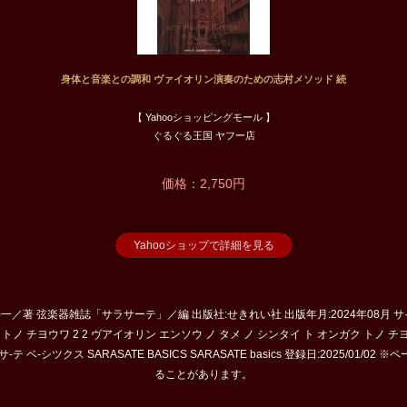
身体と音楽との調和 ヴァイオリン演奏のための志村メソッド 続
【 Yahooショッピングモール 】
ぐるぐる王国 ヤフー店
価格：2,750円
Yahooショップで詳細を見る
 志村寿一／著 弦楽器雑誌「サラサーテ」／編 出版社:せきれい社 出版年月:2024年08月 サイズ:
 トノ チヨウワ 2 2 ヴアイオリン エンソウ ノ タメ ノ シンタイ ト オンガク トノ チ
テ ベ-シツクス SARASATE BASICS SARASATE basics 登録日:2025/01
ることがあります。