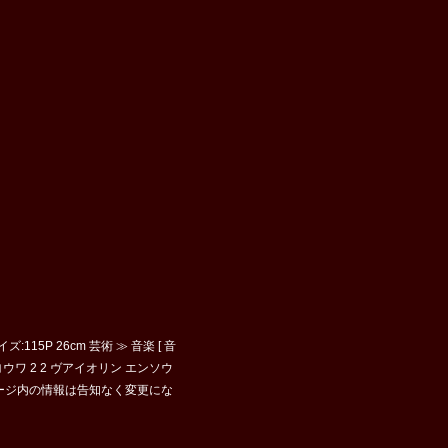
115P 26cm 芸術 ≫ 音楽 [ 音
ヨウワ 2 2 ヴアイオリン エンソウ
/02 ※ページ内の情報は告知なく変更にな