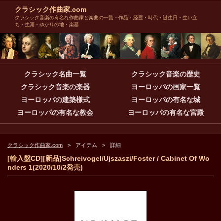
クラシック作曲家.com
クラシック音楽の有名な作曲家と楽曲の一覧・作品・経歴・時代・誕生日・生い立
ち・生涯・ゆかりの地・楽器
クラシック名曲一覧
クラシック音楽の歴史
クラシック音楽の楽器
ヨーロッパの画家一覧
ヨーロッパの建築様式
ヨーロッパの有名な城
ヨーロッパの有名な教会
ヨーロッパの有名な宮殿
クラシック作曲家.com
アイテム
詳細
[輸入盤CD][新品]Schreivogel/Ujszaszi/Foster / Cabinet Of Wo
nders 1(2020/10/2発売)