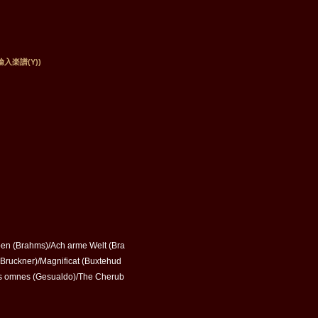
輸入楽譜(Y))
eben (Brahms)/Ach arme Welt (Bra
 (Bruckner)/Magnificat (Buxtehud
vos omnes (Gesualdo)/The Cherub