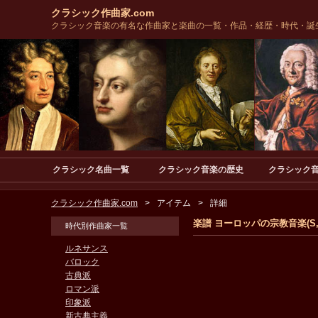
クラシック作曲家.com
クラシック音楽の有名な作曲家と楽曲の一覧・作品・経歴・時代・誕
クラシック名曲一覧
クラシック音楽の歴史
クラシック
クラシック作曲家.com
アイテム
詳細
楽譜 ヨーロッパの宗教音楽(S,A,T
時代別作曲家一覧
ルネサンス
バロック
古典派
ロマン派
印象派
新古典主義