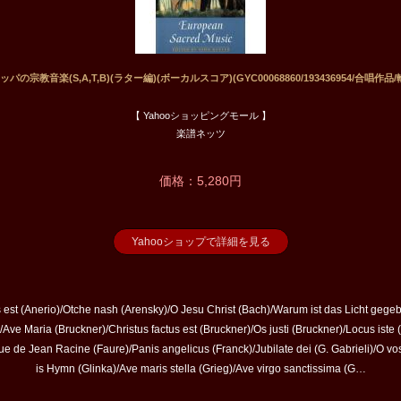
パの宗教音楽(S,A,T,B)(ラター編)(ボーカルスコア)(GYC00068860/193436954/合唱作品/
【 Yahooショッピングモール 】
楽譜ネッツ
価格：5,280円
Yahooショップで詳細を見る
tus est (Anerio)/Otche nash (Arensky)/O Jesu Christ (Bach)/Warum ist das Licht geg
Ave Maria (Bruckner)/Christus factus est (Bruckner)/Os justi (Bruckner)/Locus iste
ue de Jean Racine (Faure)/Panis angelicus (Franck)/Jubilate dei (G. Gabrieli)/O 
is Hymn (Glinka)/Ave maris stella (Grieg)/Ave virgo sanctissima (G…