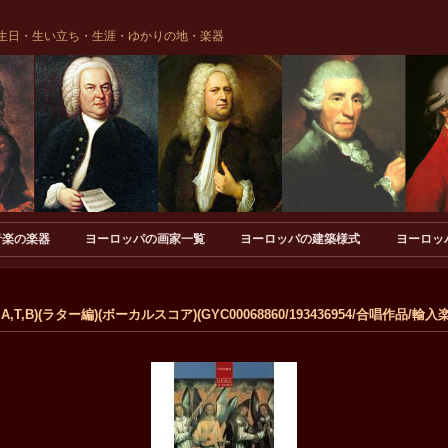
生日・生い立ち・生涯・ゆかりの地・楽器
音楽の楽器
ヨーロッパの画家一覧
ヨーロッパの建築様式
ヨーロッ
,B)(ラター編)(ボーカルスコア)(GYC00068860/193436954/合唱作品/輸入楽