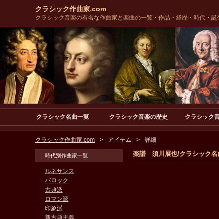
クラシック作曲家.com
クラシック音楽の有名な作曲家と楽曲の一覧・作品・経歴・時代・誕
クラシック名曲一覧
クラシック音楽の歴史
クラシック
クラシック作曲家.com
アイテム
詳細
楽譜 須川展也/クラシック名曲
時代別作曲家一覧
ルネサンス
バロック
古典派
ロマン派
印象派
新古典主義