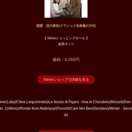
楽譜 須川展也/クラシック名曲集(CD付)
【 Yahooショッピングモール 】
楽譜ネッツ
価格：6,050円
Yahooショップで詳細を見る
e(Lully)/Clbre Largo(Hndel)/Le Nozze di Figaro - Aria di Cherubino(Mozart)/Do
o. 2(Albniz)/Rondo from Abdelazar(Purcell)/Caro Mio Ben(Giordani)/Winter - Sec
di)