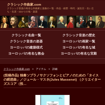
クラシック作曲家.com
クラシック音楽の有名な作曲家と楽曲の一覧・作品・経歴・時代・誕生日・生い立
ち・生涯・ゆかりの地・楽器
クラシック名曲一覧
クラシック音楽の歴史
クラシック音楽の楽器
ヨーロッパの画家一覧
ヨーロッパの建築様式
ヨーロッパの有名な城
ヨーロッパの有名な教会
ヨーロッパの有名な宮殿
クラシック作曲家.com
アイテム
詳細
(投稿作品) 独奏ソプラノサクソフォンとピアノのための「タイス
の瞑想曲」／ジュール・マスネ(Jules Massenet) （クリエイター
ズスコア（投…