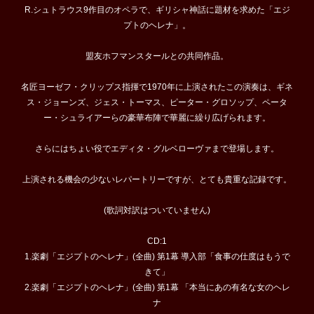
R.シュトラウス9作目のオペラで、ギリシャ神話に題材を求めた「エジ
プトのヘレナ」。
盟友ホフマンスタールとの共同作品。
名匠ヨーゼフ・クリップス指揮で1970年に上演されたこの演奏は、ギネ
ス・ジョーンズ、ジェス・トーマス、ピーター・グロソップ、ペータ
ー・シュライアーらの豪華布陣で華麗に繰り広げられます。
さらにはちょい役でエディタ・グルベローヴァまで登場します。
上演される機会の少ないレパートリーですが、とても貴重な記録です。
(歌詞対訳はついていません)
CD:1
1.楽劇「エジプトのヘレナ」(全曲) 第1幕 導入部「食事の仕度はもうで
きて」
2.楽劇「エジプトのヘレナ」(全曲) 第1幕 「本当にあの有名な女のヘレ
ナ