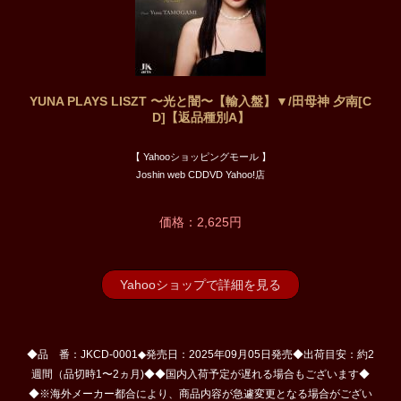
YUNA PLAYS LISZT 〜光と闇〜【輸入盤】▼/田母神 夕南[C
D]【返品種別A】
【 Yahooショッピングモール 】
Joshin web CDDVD Yahoo!店
価格：2,625円
Yahooショップで詳細を見る
◆品 番：JKCD-0001◆発売日：2025年09月05日発売◆出荷目安：約2
週間（品切時1〜2ヵ月)◆◆国内入荷予定が遅れる場合もございます◆
◆※海外メーカー都合により、商品内容が急遽変更となる場合がござい