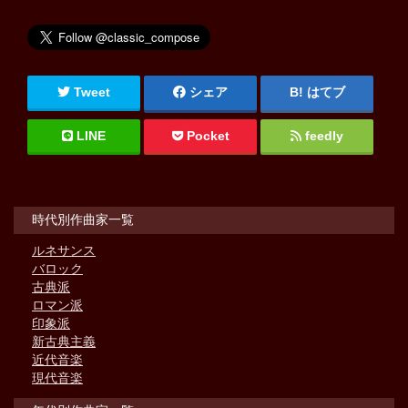
Tweet
シェア
はてブ
LINE
Pocket
feedly
時代別作曲家一覧
ルネサンス
バロック
古典派
ロマン派
印象派
新古典主義
近代音楽
現代音楽