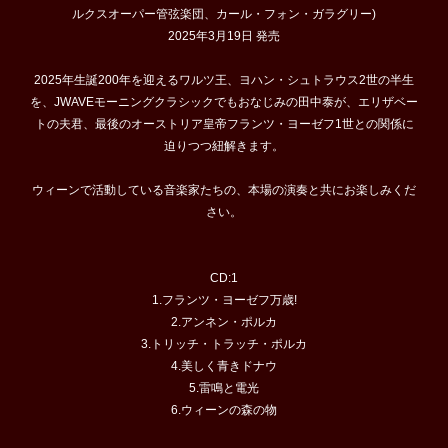
ルクスオーパー管弦楽団、カール・フォン・ガラグリー)
2025年3月19日 発売
2025年生誕200年を迎えるワルツ王、ヨハン・シュトラウス2世の半生
を、JWAVEモーニングクラシックでもおなじみの田中泰が、エリザベー
トの夫君、最後のオーストリア皇帝フランツ・ヨーゼフ1世との関係に
迫りつつ紐解きます。
ウィーンで活動している音楽家たちの、本場の演奏と共にお楽しみくだ
さい。
CD:1
1.フランツ・ヨーゼフ万歳!
2.アンネン・ポルカ
3.トリッチ・トラッチ・ポルカ
4.美しく青きドナウ
5.雷鳴と電光
6.ウィーンの森の物