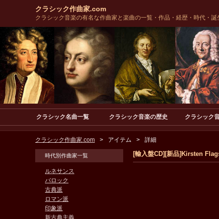
クラシック作曲家.com
クラシック音楽の有名な作曲家と楽曲の一覧・作品・経歴・時代・誕
クラシック名曲一覧
クラシック音楽の歴史
クラシック
クラシック作曲家.com
アイテム
詳細
[輸入盤CD][新品]Kirsten Flagsta
時代別作曲家一覧
ルネサンス
バロック
古典派
ロマン派
印象派
新古典主義