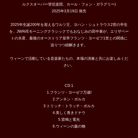
ルクスオーパー管弦楽団、カール・フォン・ガラグリー)
2025年3月19日 発売
2025年生誕200年を迎えるワルツ王、ヨハン・シュトラウス2世の半生
を、JWAVEモーニングクラシックでもおなじみの田中泰が、エリザベー
トの夫君、最後のオーストリア皇帝フランツ・ヨーゼフ1世との関係に
迫りつつ紐解きます。
ウィーンで活動している音楽家たちの、本場の演奏と共にお楽しみくだ
さい。
CD:1
1.フランツ・ヨーゼフ万歳!
2.アンネン・ポルカ
3.トリッチ・トラッチ・ポルカ
4.美しく青きドナウ
5.雷鳴と電光
6.ウィーンの森の物