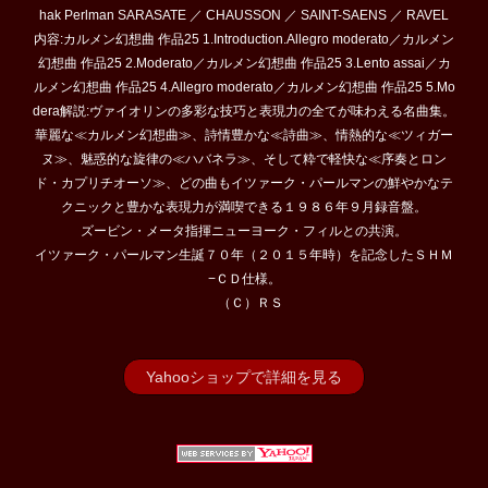
hak Perlman SARASATE ／ CHAUSSON ／ SAINT-SAENS ／ RAVEL
内容:カルメン幻想曲 作品25 1.Introduction.Allegro moderato／カルメン
幻想曲 作品25 2.Moderato／カルメン幻想曲 作品25 3.Lento assai／カ
ルメン幻想曲 作品25 4.Allegro moderato／カルメン幻想曲 作品25 5.Mo
dera解説:ヴァイオリンの多彩な技巧と表現力の全てが味わえる名曲集。
華麗な≪カルメン幻想曲≫、詩情豊かな≪詩曲≫、情熱的な≪ツィガー
ヌ≫、魅惑的な旋律の≪ハバネラ≫、そして粋で軽快な≪序奏とロン
ド・カプリチオーソ≫、どの曲もイツァーク・パールマンの鮮やかなテ
クニックと豊かな表現力が満喫できる１９８６年９月録音盤。
ズービン・メータ指揮ニューヨーク・フィルとの共演。
イツァーク・パールマン生誕７０年（２０１５年時）を記念したＳＨＭ
−ＣＤ仕様。
（Ｃ）ＲＳ
Yahooショップで詳細を見る