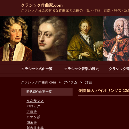
クラシック作曲家.com
クラシック音楽の有名な作曲家と楽曲の一覧・作品・経歴・時代・誕
クラシック名曲一覧
クラシック音楽の歴史
クラシック
クラシック作曲家.com
アイテム
詳細
楽譜 輸入 バイオリンソロ 12のヴァイ
時代別作曲家一覧
ルネサンス
バロック
古典派
ロマン派
印象派
新古典主義