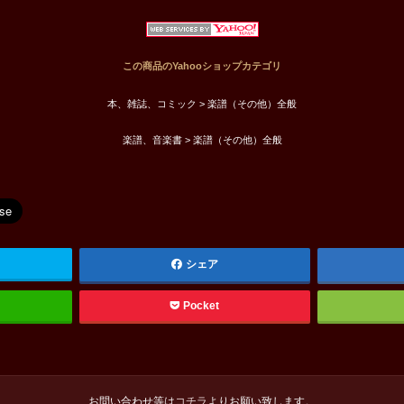
この商品のYahooショップカテゴリ
本、雑誌、コミック > 楽譜（その他）全般
楽譜、音楽書 > 楽譜（その他）全般
シェア
Pocket
お問い合わせ等は
コチラ
よりお願い致します。