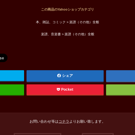
この商品のYahooショップカテゴリ
本、雑誌、コミック > 楽譜（その他）全般
楽譜、音楽書 > 楽譜（その他）全般
シェア
Pocket
お問い合わせ等は
コチラ
よりお願い致します。