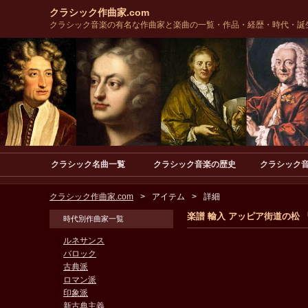
クラシック作曲家.com
クラシック音楽の有名な作曲家と楽曲の一覧・作品・経歴・時代・誕
クラシック名曲一覧
クラシック音楽の歴史
クラシック
クラシック作曲家.com
アイテム
詳細
楽譜 輸入 アッピア街道の松 「ローマの松
時代別作曲家一覧
ルネサンス
バロック
古典派
ロマン派
印象派
新古典主義