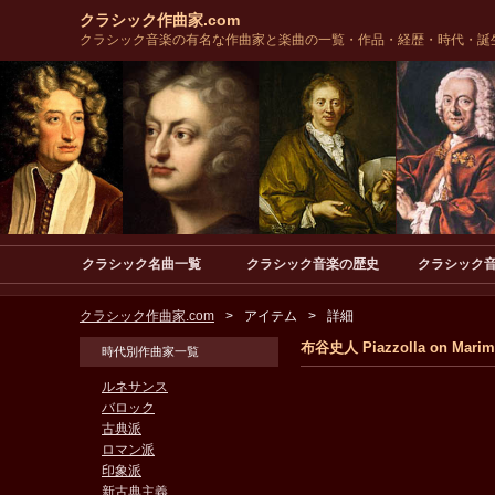
クラシック作曲家.com
クラシック音楽の有名な作曲家と楽曲の一覧・作品・経歴・時代・誕
クラシック名曲一覧
クラシック音楽の歴史
クラシック
クラシック作曲家.com
アイテム
詳細
布谷史人 Piazzolla on Marim
時代別作曲家一覧
ルネサンス
バロック
古典派
ロマン派
印象派
新古典主義