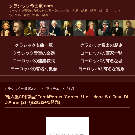
クラシック作曲家.com
クラシック音楽の有名な作曲家と楽曲の一覧・作品・経歴・時代・誕生日・生い立
ち・生涯・ゆかりの地・楽器
クラシック名曲一覧
クラシック音楽の歴史
クラシック音楽の楽器
ヨーロッパの画家一覧
ヨーロッパの建築様式
ヨーロッパの有名な城
ヨーロッパの有名な教会
ヨーロッパの有名な宮殿
クラシック作曲家.com
アイテム
詳細
[輸入盤CD][新品]Tosti/Pertusi/Cortesi / Le Liriche Sui Testi Di
D'Annu (2PK)(2022/4/1発売)