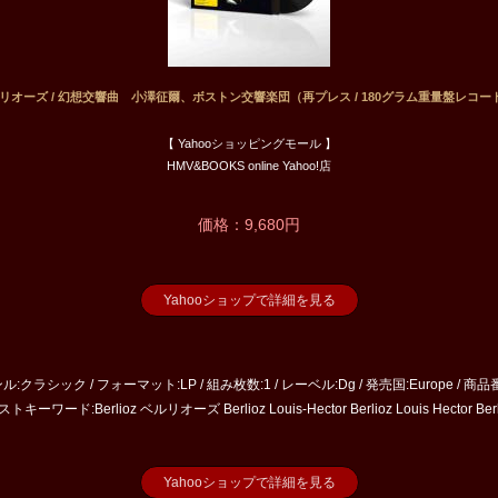
 ベルリオーズ / 幻想交響曲 小澤征爾、ボストン交響楽団（再プレス / 180グラム重量盤レコード / 
【 Yahooショッピングモール 】
HMV&BOOKS online Yahoo!店
価格：9,680円
Yahooショップで詳細を見る
:クラシック / フォーマット:LP / 組み枚数:1 / レーベル:Dg / 発売国:Europe / 商品番
キーワード:Berlioz ベルリオーズ Berlioz Louis-Hector Berlioz Louis Hector B
Yahooショップで詳細を見る