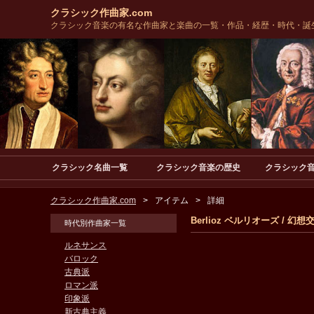
クラシック作曲家.com
クラシック音楽の有名な作曲家と楽曲の一覧・作品・経歴・時代・誕
クラシック名曲一覧
クラシック音楽の歴史
クラシック
クラシック作曲家.com
アイテム
詳細
Berlioz ベルリオーズ / 
時代別作曲家一覧
ルネサンス
バロック
古典派
ロマン派
印象派
新古典主義