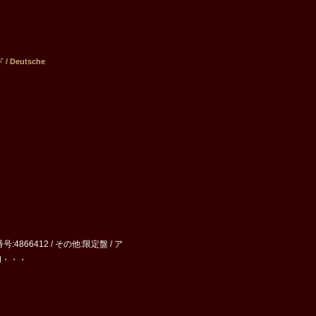
Deutsche
号:4866412 / その他:限定盤 / ア
erl・・・