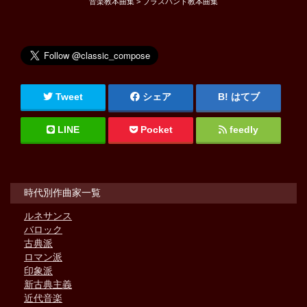
音楽教本曲集 > ブラスバンド教本曲集
Tweet
シェア
はてブ
LINE
Pocket
feedly
時代別作曲家一覧
ルネサンス
バロック
古典派
ロマン派
印象派
新古典主義
近代音楽