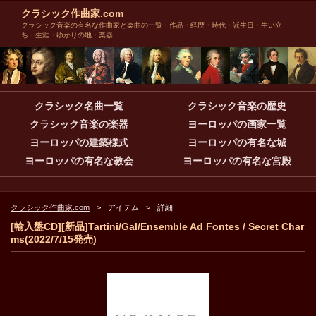
クラシック作曲家.com
クラシック音楽の有名な作曲家と楽曲の一覧・作品・経歴・時代・誕生日・生い立
ち・生涯・ゆかりの地・楽器
クラシック名曲一覧
クラシック音楽の歴史
クラシック音楽の楽器
ヨーロッパの画家一覧
ヨーロッパの建築様式
ヨーロッパの有名な城
ヨーロッパの有名な教会
ヨーロッパの有名な宮殿
クラシック作曲家.com
アイテム
詳細
[輸入盤CD][新品]Tartini/Gal/Ensemble Ad Fontes / Secret Char
ms(2022/7/15発売)