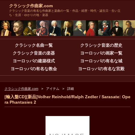
クラシック作曲家.com
クラシック音楽の有名な作曲家と楽曲の一覧・作品・経歴・時代・誕生日・生い立
ち・生涯・ゆかりの地・楽器
クラシック名曲一覧
クラシック音楽の歴史
クラシック音楽の楽器
ヨーロッパの画家一覧
ヨーロッパの建築様式
ヨーロッパの有名な城
ヨーロッパの有名な教会
ヨーロッパの有名な宮殿
クラシック作曲家.com
アイテム
詳細
[輸入盤CD][新品]Volher Reinhold/Ralph Zedler / Sarasate: Ope
ra Phantasies 2