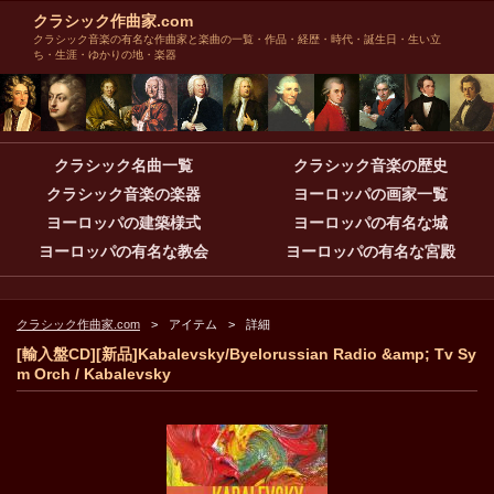
クラシック作曲家.com
クラシック音楽の有名な作曲家と楽曲の一覧・作品・経歴・時代・誕生日・生い立
ち・生涯・ゆかりの地・楽器
クラシック名曲一覧
クラシック音楽の歴史
クラシック音楽の楽器
ヨーロッパの画家一覧
ヨーロッパの建築様式
ヨーロッパの有名な城
ヨーロッパの有名な教会
ヨーロッパの有名な宮殿
クラシック作曲家.com
アイテム
詳細
[輸入盤CD][新品]Kabalevsky/Byelorussian Radio &amp; Tv Sy
m Orch / Kabalevsky