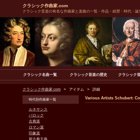
クラシック作曲家.com
クラシック音楽の有名な作曲家と楽曲の一覧・作品・経歴・時代・誕
クラシック名曲一覧
クラシック音楽の歴史
クラシック
クラシック作曲家.com
アイテム
詳細
Various Artists Schubert: C
時代別作曲家一覧
ルネサンス
バロック
古典派
ロマン派
印象派
新古典主義