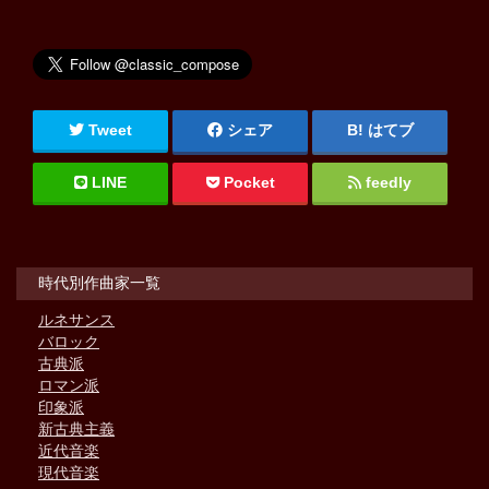
Tweet
シェア
はてブ
LINE
Pocket
feedly
時代別作曲家一覧
ルネサンス
バロック
古典派
ロマン派
印象派
新古典主義
近代音楽
現代音楽