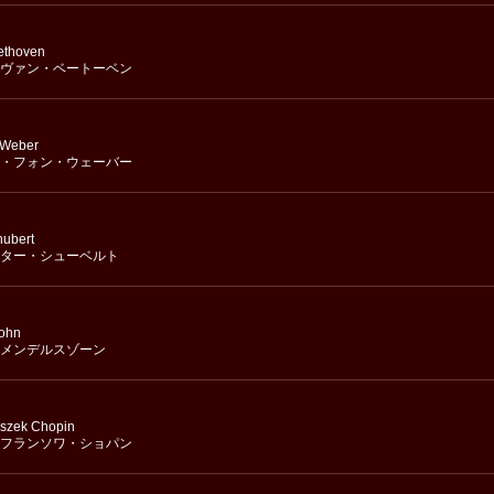
ethoven
ヴァン・ベートーベン
 Weber
・フォン・ウェーバー
hubert
ター・シューベルト
sohn
メンデルスゾーン
iszek Chopin
フランソワ・ショパン