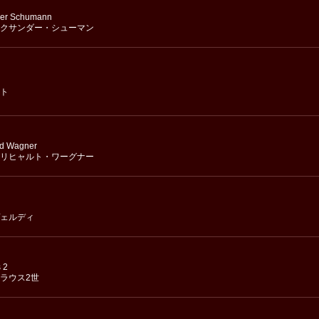
der Schumann
クサンダー・シューマン
ト
rd Wagner
リヒャルト・ワーグナー
ェルディ
 2
ラウス2世