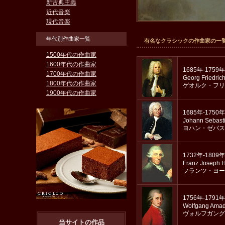
新古典主義
近代音楽
現代音楽
年代別作曲家一覧
有名なクラシックの作曲家の一
1500年代の作曲家
1600年代の作曲家
1685年-1759年
1700年代の作曲家
Georg Friedric
1800年代の作曲家
ゲオルク・フリ
1900年代の作曲家
1685年-1750年
Johann Sebast
ヨハン・ゼバス
1732年-1809年
Franz Joseph 
フランツ・ヨー
1756年-1791年
Wolfgang Amad
ヴォルフガング
当サイトの作品