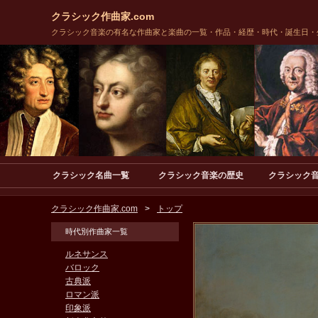
クラシック作曲家.com
クラシック音楽の有名な作曲家と楽曲の一覧・作品・経歴・時代・誕生日・
クラシック名曲一覧
クラシック音楽の歴史
クラシック
クラシック作曲家.com
トップ
時代別作曲家一覧
ルネサンス
バロック
古典派
ロマン派
印象派