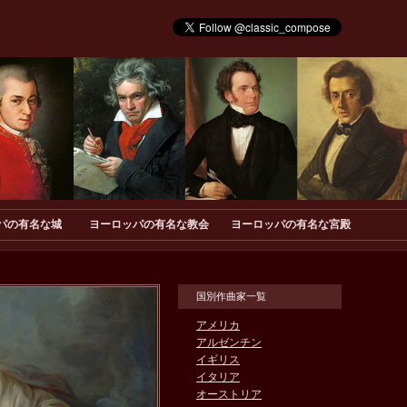
パの有名な城
ヨーロッパの有名な教会
ヨーロッパの有名な宮殿
国別作曲家一覧
アメリカ
アルゼンチン
イギリス
イタリア
オーストリア