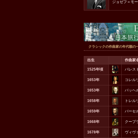
ジョゼフ＝モー
クラシックの作曲家の年代順の
出生
作曲家
1525年頃
パレス
1653年
コレル
1653年
パッヘ
1658年
トレル
1659年
パーセ
1668年
クープ
1678年
ヴィヴ