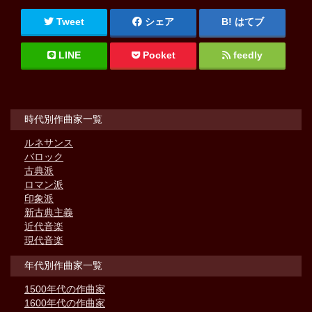
Tweet
シェア
はてブ
LINE
Pocket
feedly
時代別作曲家一覧
ルネサンス
バロック
古典派
ロマン派
印象派
新古典主義
近代音楽
現代音楽
年代別作曲家一覧
1500年代の作曲家
1600年代の作曲家