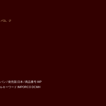
・パユ、ジ
ン / 発売国:日本 / 商品番号:WP
 / タイトルキーワード:IMPORCO DCMH