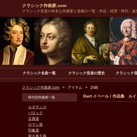
クラシック作曲家.com
クラシック音楽の有名な作曲家と楽曲の一覧・作品・経歴・時代・誕
クラシック名曲一覧
クラシック音楽の歴史
クラシック
クラシック作曲家.com
アイテム
詳細
Ibert イベール / 作品
時代別作曲家一覧
ルネサンス
バロック
古典派
ロマン派
印象派
新古典主義