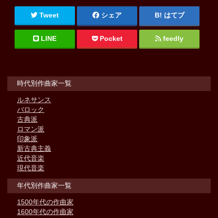
Tweet
シェア
はてブ
LINE
Pocket
feedly
時代別作曲家一覧
ルネサンス
バロック
古典派
ロマン派
印象派
新古典主義
近代音楽
現代音楽
年代別作曲家一覧
1500年代の作曲家
1600年代の作曲家