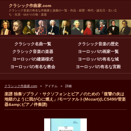
クラシック作曲家.com
クラシック音楽の有名な作曲家と楽曲の一覧・作品・経歴・時代・誕生日・生い立
ち・生涯・ゆかりの地・楽器
クラシック名曲一覧
クラシック音楽の歴史
クラシック音楽の楽器
ヨーロッパの画家一覧
ヨーロッパの建築様式
ヨーロッパの有名な城
ヨーロッパの有名な教会
ヨーロッパの有名な宮殿
クラシック作曲家.com
アイテム
詳細
楽譜 独奏ソプラノ・サクソフォンとピアノのための「復讐の炎は
地獄のように我が心に燃え」/モーツァルト(Mozart)(LCS490/管楽
器&amp;ピアノ伴奏譜)