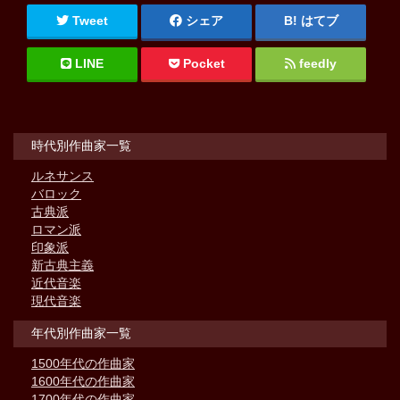
Tweet
シェア
はてブ
LINE
Pocket
feedly
時代別作曲家一覧
ルネサンス
バロック
古典派
ロマン派
印象派
新古典主義
近代音楽
現代音楽
年代別作曲家一覧
1500年代の作曲家
1600年代の作曲家
1700年代の作曲家