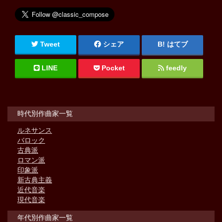
Tweet
シェア
はてブ
LINE
Pocket
feedly
時代別作曲家一覧
ルネサンス
バロック
古典派
ロマン派
印象派
新古典主義
近代音楽
現代音楽
年代別作曲家一覧