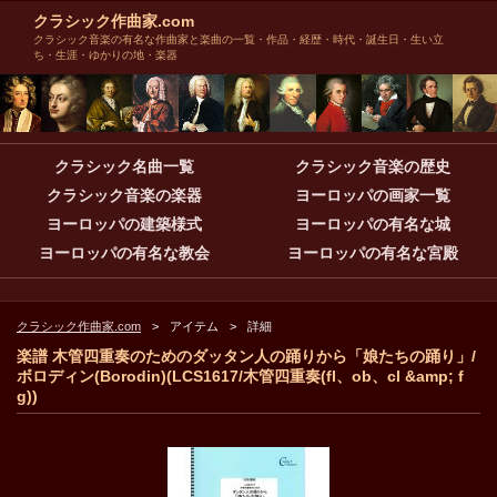
クラシック作曲家.com
クラシック音楽の有名な作曲家と楽曲の一覧・作品・経歴・時代・誕生日・生い立
ち・生涯・ゆかりの地・楽器
クラシック名曲一覧
クラシック音楽の歴史
クラシック音楽の楽器
ヨーロッパの画家一覧
ヨーロッパの建築様式
ヨーロッパの有名な城
ヨーロッパの有名な教会
ヨーロッパの有名な宮殿
クラシック作曲家.com
アイテム
詳細
楽譜 木管四重奏のためのダッタン人の踊りから「娘たちの踊り」/
ボロディン(Borodin)(LCS1617/木管四重奏(fl、ob、cl &amp; f
g))