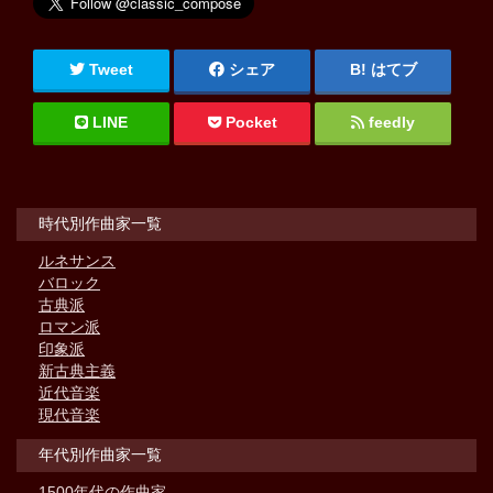
Tweet
シェア
はてブ
LINE
Pocket
feedly
時代別作曲家一覧
ルネサンス
バロック
古典派
ロマン派
印象派
新古典主義
近代音楽
現代音楽
年代別作曲家一覧
1500年代の作曲家